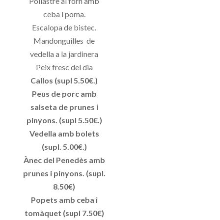
Pollastre al forn amb
ceba i poma.
Escalopa de bistec.
Mandonguilles de
vedella a la jardinera
Peix fresc del dia
Callos (supl 5.50€.)
Peus de porc amb
salseta de prunes i
pinyons. (supl 5.50€.)
Vedella amb bolets
(supl. 5.00€.)
Ànec del Penedès amb
prunes i pinyons. (supl.
8.50€)
Popets amb ceba i
tomàquet (supl 7.50€)