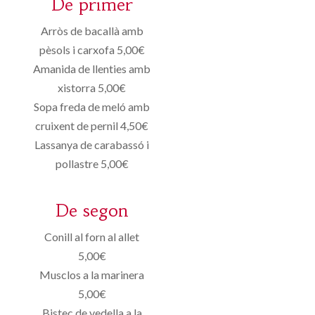
De primer
Arròs de bacallà amb
pèsols i carxofa 5,00€
Amanida de llenties amb
xistorra 5,00€
Sopa freda de meló amb
cruixent de pernil 4,50€
Lassanya de carabassó i
pollastre 5,00€
De segon
Conill al forn al allet
5,00€
Musclos a la marinera
5,00€
Bistec de vedella a la