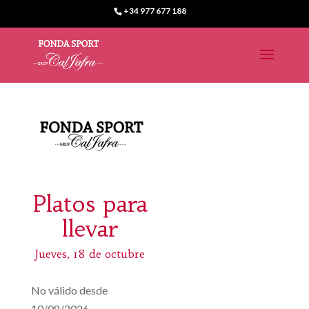
+34 977 677 188
Platos para
llevar
Jueves, 18 de octubre
No válido desde
10/08/2026