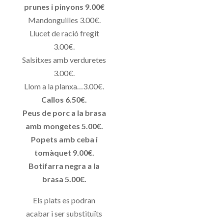
prunes i pinyons 9.00€
Mandonguilles 3.00€.
Llucet de ració fregit
3.00€.
Salsitxes amb verduretes
3.00€.
Llom a la planxa…3.00€.
Callos 6.50€.
Peus de porc a la brasa
amb mongetes 5.00€.
Popets amb ceba i
tomàquet 9.00€.
Botifarra negra a la
brasa 5.00€.
Els plats es podran
acabar i ser substituïts