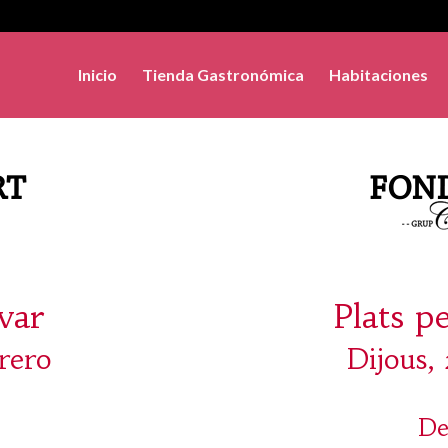
Inicio
Tienda Gastronómica
Habitaciones
evar
Plats p
rero
Dijous,
De