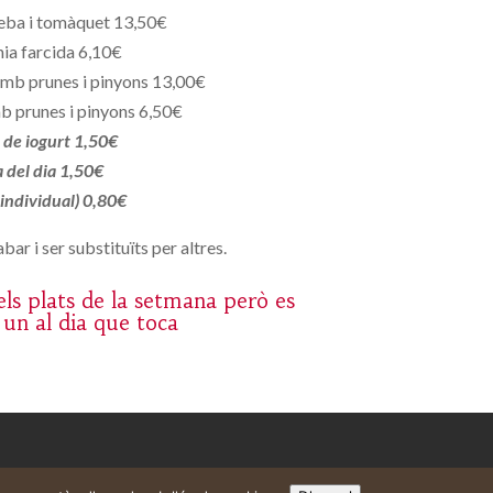
eba i tomàquet 13,50€
ia farcida 6,10€
mb prunes i pinyons 13,00€
b prunes i pinyons 6,50€
de iogurt 1,50€
a del dia 1,50€
 individual) 0,80€
bar i ser substituïts per altres.
ls plats de la setmana però es
 un al dia que toca