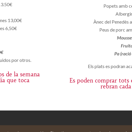
13.50€
Popets amb c
Albergin
ones 13,00€
Ànec del Penedès a
nes 6,50€
Peus de porc am
Mousse 
Fruit
0€
Pa (ració
uidos por otros.
Els plats es podran aca
os de la semana
día que toca
Es poden comprar tots e
rebran cada