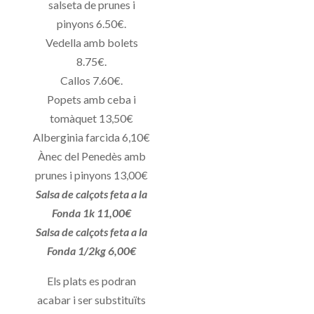
salseta de prunes i
pinyons 6.50€.
Vedella amb bolets
8.75€.
Callos 7.60€.
Popets amb ceba i
tomàquet 13,50€
Alberginia farcida 6,10€
Ànec del Penedès amb
prunes i pinyons 13,00€
Salsa de calçots feta a la
Fonda 1k 11,00€
Salsa de calçots feta a la
Fonda 1/2kg 6,00€
Els plats es podran
acabar i ser substituïts