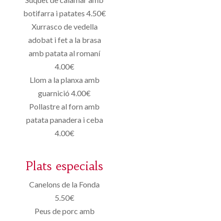
botifarra i patates 4.50€
Xurrasco de vedella
adobat i fet a la brasa
amb patata al romaní
4.00€
Llom a la planxa amb
guarnició 4.00€
Pollastre al forn amb
patata panadera i ceba
4.00€
Plats especials
Canelons de la Fonda
5.50€
Peus de porc amb