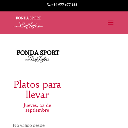
+34 977 677 188
Platos para
llevar
Jueves, 22 de
septiembre
No válido desde