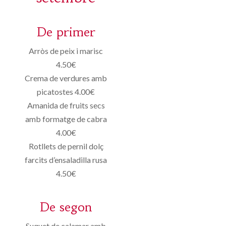
De primer
Arròs de peix i marisc
4.50€
Crema de verdures amb
picatostes 4.00€
Amanida de fruits secs
amb formatge de cabra
4.00€
Rotllets de pernil dolç
farcits d’ensaladilla rusa
4.50€
De segon
Suquet de calamar amb