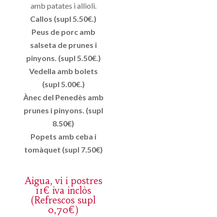
amb patates i allioli.
Callos (supl 5.50€.)
Peus de porc amb
salseta de prunes i
pinyons. (supl 5.50€.)
Vedella amb bolets
(supl 5.00€.)
Ànec del Penedès amb
prunes i pinyons. (supl
8.50€)
Popets amb ceba i
tomàquet (supl 7.50€)
Aigua, vi i postres
11€ iva inclòs
(Refrescos supl
0,70€)