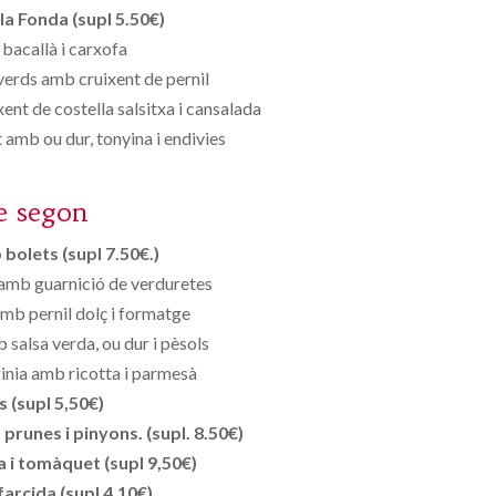
la Fonda (supl 5.50€)
 bacallà i carxofa
erds amb cruixent de pernil
t de costella salsitxa i cansalada
mb ou dur, tonyina i endivies
e segon
bolets (supl 7.50€.)
 amb guarnició de verduretes
amb pernil dolç i formatge
 salsa verda, ou dur i pèsols
ginia amb ricotta i parmesà
s (supl 5,50€)
runes i pinyons. (supl. 8.50€)
 i tomàquet (supl 9,50€)
farcida (supl 4,10€)