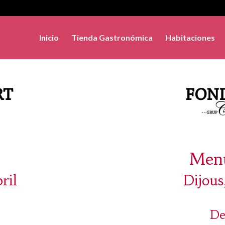
Inicio
Tienda Gastronómica
Habitaciones
Menú
ril
Dijous
De