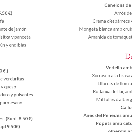
Canelons de 
.50 €)
Arròs de
ofa
Crema d’espàrrecs v
ente de jamón
Mongeta blanca amb cruixen
alsitxa y panceta
Amanida de tomàquet a
ún y endibias
D
Vedella amb 
 €.)
Xurrasco a la brasa
de verduritas
Llibrets de llom 
 y queso
Rodanxa de lluç amb
 duro y guisantes
Mil fulles d’alber
y parmesano
Callo
Ànec del Penedès amb p
. (Supl. 8.50 €)
Popets amb ceba
upl 9,50€)
Alberginia 