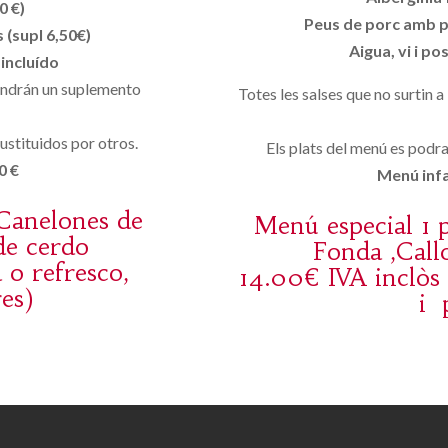
0 €)
Peus de porc amb pr
 (supl 6,50€)
Aigua, vi i po
 incluído
tendrán un suplemento
Totes les salses que no surtin a
ustituidos por otros.
Els plats del menú es podran
0 €
Menú infan
 Canelones de
Menú especial 1 p
de cerdo
Fonda ,Call
 o refresco,
14.00€ IVA inclòs 
es)
i 