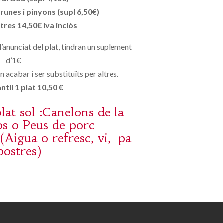
unes i pinyons (supl 6,50€)
stres 14,50€ iva inclòs
 l’anunciat del plat, tindran un suplement
d’1€
 acabar i ser substituïts per altres.
til 1 plat 10,50 €
lat sol :Canelons de la
os o Peus de porc
(Aigua o refresc, vi, pa
postres)