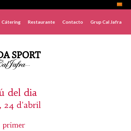
Cátering
Restaurante
Contacto
Grup Cal Jafra
 del dia
, 24 d'abril
 primer