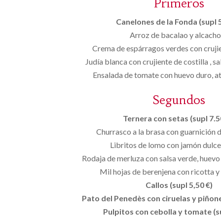
Primeros
Canelones de la Fonda (supl 5
Arroz de bacalao y alcach
Crema de espárragos verdes con cruji
Judía blanca con crujiente de costilla , s
Ensalada de tomate con huevo duro, at
Segundos
Ternera con setas (supl 7.50
Churrasco a la brasa con guarnición 
Libritos de lomo con jamón dulce
Rodaja de merluza con salsa verde, huevo
Mil hojas de berenjena con ricotta 
Callos (supl 5,50 €)
Pato del Penedès con ciruelas y piñones
Pulpitos con cebolla y tomate (s