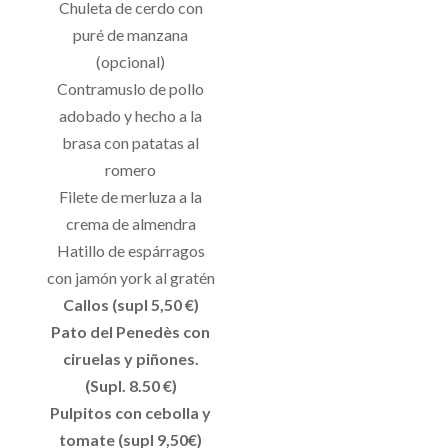
Chuleta de cerdo con
puré de manzana
(opcional)
Contramuslo de pollo
adobado y hecho a la
brasa con patatas al
romero
Filete de merluza a la
crema de almendra
Hatillo de espárragos
con jamón york al gratén
Callos (supl 5,50 €)
Pato del Penedès con
ciruelas y piñones.
(Supl. 8.50 €)
Pulpitos con cebolla y
tomate (supl 9,50€)