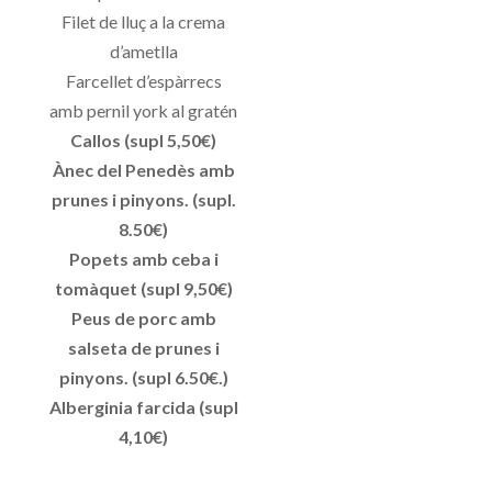
Filet de lluç a la crema
d’ametlla
Farcellet d’espàrrecs
amb pernil york al gratén
Callos (supl 5,50€)
Ànec del Penedès amb
prunes i pinyons. (supl.
8.50€)
Popets amb ceba i
tomàquet (supl 9,50€)
Peus de porc amb
salseta de prunes i
pinyons. (supl 6.50€.)
Alberginia farcida (supl
4,10€)