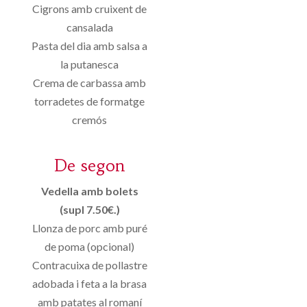
Cigrons amb cruixent de
cansalada
Pasta del dia amb salsa a
la putanesca
Crema de carbassa amb
torradetes de formatge
cremós
De segon
Vedella amb bolets
(supl 7.50€.)
Llonza de porc amb puré
de poma (opcional)
Contracuixa de pollastre
adobada i feta a la brasa
amb patates al romaní