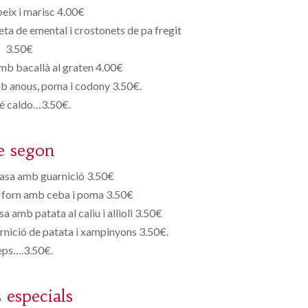
peix i marisc 4.00€
a de emental i crostonets de pa fregit
3.50€
mb bacallà al graten 4.00€
b anous, poma i codony 3.50€.
é caldo…3.50€.
e segon
rasa amb guarnició 3.50€
l forn amb ceba i poma 3.50€
a amb patata al caliu i allioli 3.50€
nició de patata i xampinyons 3.50€.
eps….3.50€.
s especials