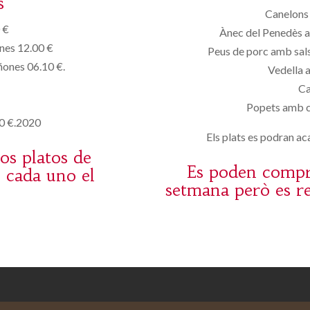
s
Canelons 
 €
Ànec del Penedès a
ones 12.00 €
Peus de porc amb sals
iñones 06.10 €.
Vedella 
Ca
Popets amb c
50 €.2020
Els plats es podran aca
os platos de
Es poden comprar
n cada uno el
setmana però es re