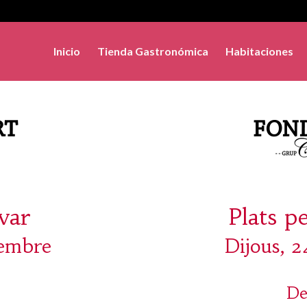
Inicio
Tienda Gastronómica
Habitaciones
evar
Plats p
iembre
Dijous, 
De