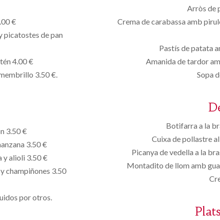
Arròs de 
.00 €
Crema de carabassa amb pirulet
y picatostes de pan
Pastís de patata a
tén 4.00 €
Amanida de tardor am
membrillo 3.50 €.
Sopa d
D
Botifarra a la b
ón 3.50 €
Cuixa de pollastre a
manzana 3.50 €
Picanya de vedella a la bras
y alioli 3.50 €
Montadito de llom amb guar
 y champiñones 3.50
Cr
uidos por otros.
Plat