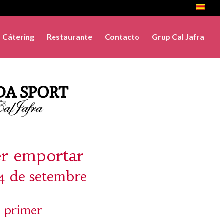
Cátering
Restaurante
Contacto
Grup Cal Jafra
er emportar
24 de setembre
 primer