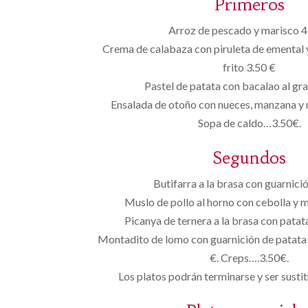
Primeros
Arroz de pescado y marisco 4
Crema de calabaza con piruleta de emental 
frito 3.50 €
Pastel de patata con bacalao al gra
Ensalada de otoño con nueces, manzana y 
Sopa de caldo…3.50€.
Segundos
Butifarra a la brasa con guarnici
Muslo de pollo al horno con cebolla y 
Picanya de ternera a la brasa con patata 
Montadito de lomo con guarnición de patata
€. Creps….3.50€.
Los platos podrán terminarse y ser sustit