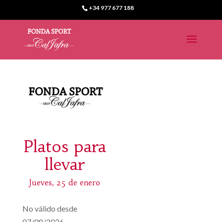
+34 977 677 188
Platos para
llevar
Jueves, 25 de enero
No válido desde
07/08/2026