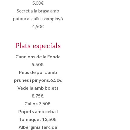
5,00€
Secret a la brasa amb
patata al caliu i xampinyó
4,50€
Plats especials
Canelons de la Fonda
5.50€.
Peus de porc amb
prunes i pinyons.6.50€
Vedella amb bolets
8.75€.
Callos 7.60€.
Popets amb ceba i
tomàquet 13,50€
Alberginia farcida