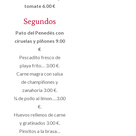
tomate 6.00 €
Segundos
Pato del Penedès con
ciruelas y piñones 9.00
€
Pescadito fresco de
playa frito… 3.00 €.
Carne magra con salsa
de champiñones y
zanahoria 3.00 €.
¼ de pollo al limon….3.00
€.
Huevos rellenos de carne
y gratinados 3.00 €.
Pinxitos a la brasa…