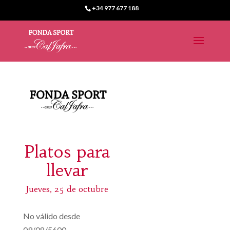
+34 977 677 188
Platos para
llevar
Jueves, 25 de octubre
No válido desde
09/08/5600