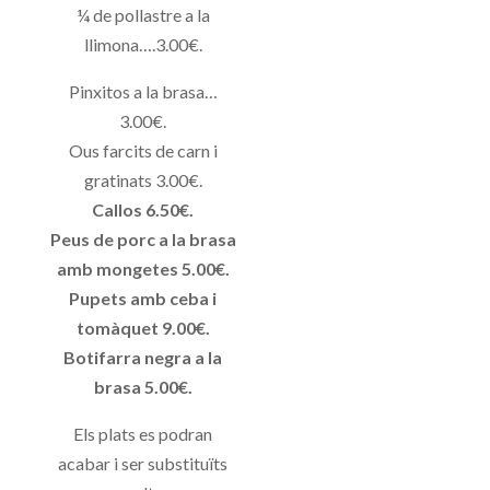
¼ de pollastre a la
llimona….3.00€.
Pinxitos a la brasa…
3.00€.
Ous farcits de carn i
gratinats 3.00€.
Callos 6.50€.
Peus de porc a la brasa
amb mongetes 5.00€.
Pupets amb ceba i
tomàquet 9.00€.
Botifarra negra a la
brasa 5.00€.
Els plats es podran
acabar i ser substituïts