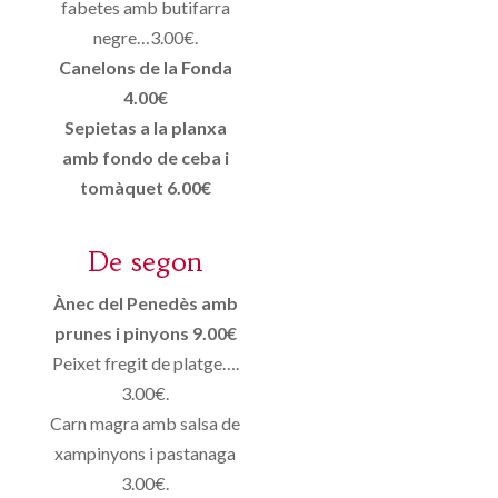
fabetes amb butifarra
negre…3.00€.
Canelons de la Fonda
4.00€
Sepietas a la planxa
amb fondo de ceba i
tomàquet 6.00€
De segon
Ànec del Penedès amb
prunes i pinyons 9.00€
Peixet fregit de platge….
3.00€.
Carn magra amb salsa de
xampinyons i pastanaga
3.00€.