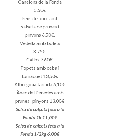
Canelons de la Fonda
5.50€
Peus de porc amb
salseta de prunes i
pinyons 6.50€.
Vedella amb bolets
8.75€.
Callos 7.60€.
Popets amb ceba i
tomàquet 13,50€
Alberginia farcida 6,10€
Ànec del Penedès amb
prunes i pinyons 13,00€
Salsa de calçots feta a la
Fonda 1k 11,00€
Salsa de calçots feta a la
Fonda 1/2kg 6,00€