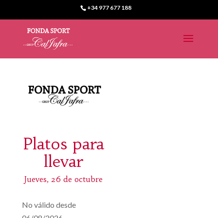
+34 977 677 188
Platos para
llevar
Jueves, 26 de octubre
No válido desde
06/08/2026