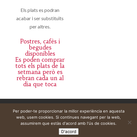
Els plats es podran
acabar i ser substituïts
per altres.
Postres, cafès i
begudes
disponibles
Es poden comprar
tots els plats de la
setmana però es
rebran cada un al
dia que toca
Aviso legal
Carrito
Mi cuenta
Per poder-te proporcionar la millor experiència en aquesta
web, usem cookies. Si continues navegant per la web,
assumirem que estàs d'acord amb l'ús de cookies.
D'acord
Web construïda per
DeMomentSomTres