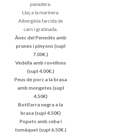
panadera.
Lluç a la marinera.
Albergínia farcida de
carn i gratinada.
Ànec del Penedès amb
prunes i pinyons (supl
7.00€.)
Vedella amb rovellons
(supl 4.00€.)
Peus de porc a la brasa
amb mongetes (supl
4.50€)
Botifarra negra a la
brasa (supl 4.50€)
Popets amb ceba i
tomàquet (supl 6.50€.)