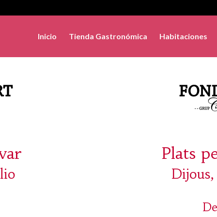
Inicio
Tienda Gastronómica
Habitaciones
evar
Plats p
lio
Dijous,
De