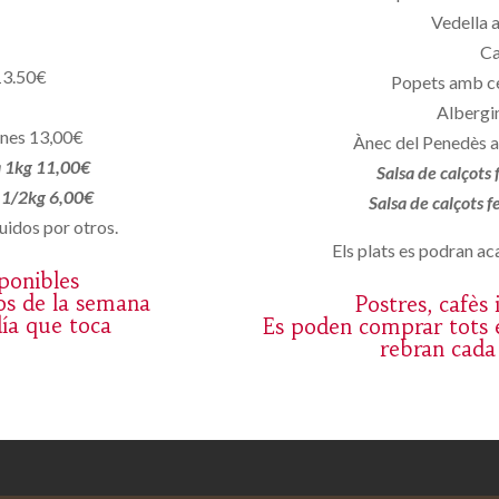
Vedella 
Ca
13.50€
Popets amb c
Albergin
ones 13,00€
Ànec del Penedès a
a 1kg 11,00€
Salsa de calçots
a 1/2kg 6,00€
Salsa de calçots 
uidos por otros.
Els plats es podran aca
sponibles
os de la semana
Postres, cafès
día que toca
Es poden comprar tots e
rebran cada