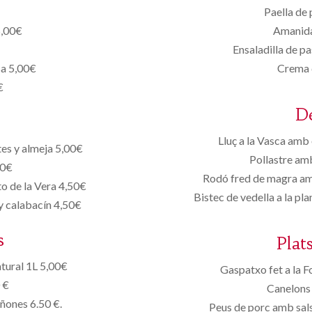
Paella de 
5,00€
Amanida
Ensaladilla de p
sa 5,00€
Crema 
€
D
Lluç a la Vasca amb 
tes y almeja 5,00€
Pollastre amb
50€
Rodó fred de magra amb
o de la Vera 4,50€
Bistec de vedella a la p
 y calabacín 4,50€
s
Plat
tural 1L 5,00€
Gaspatxo fet a la F
 €
Canelons 
iñones 6.50 €.
Peus de porc amb sals