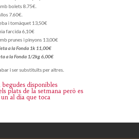
amb bolets 8.75€.
llos 7.60€.
eba i tomàquet 13,50€
ia farcida 6,10€
mb prunes i pinyons 13,00€
 feta a la Fonda 1k 11,00€
feta a la Fonda 1/2kg 6,00€
bar i ser substituïts per altres.
 i begudes disponibles
ls plats de la setmana però es
 un al dia que toca