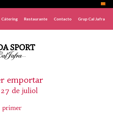
Cátering
Restaurante
Contacto
Grup Cal Jafra
er emportar
 27 de juliol
 primer