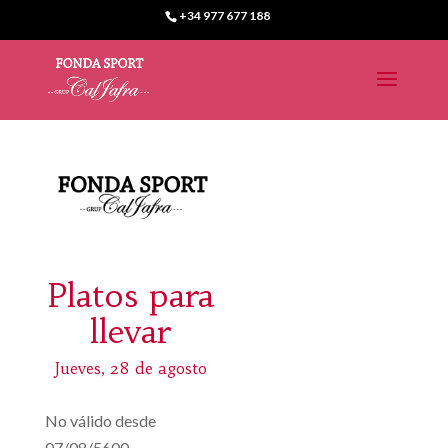
+34 977 677 188
Platos para
llevar
Jueves, 28 de agosto
No válido desde
07/08/5600