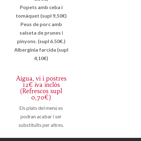
Popets amb ceba i
tomàquet (supl 9,50€)
Peus de porc amb
salseta de prunes i
pinyons. (supl 6.50€.)
Alberginia farcida (supl
4,10€)
Aigua, vi i postres
12€ iva inclòs
(Refrescos supl
0,70€)
Els plats del menú es
podran acabar i ser
substituïts per altres.