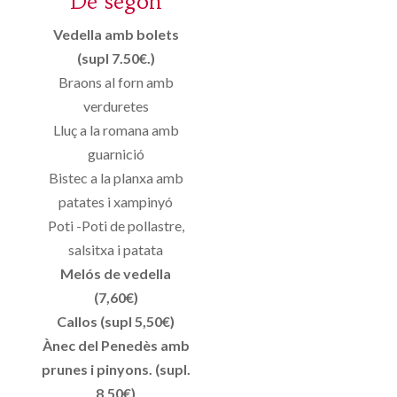
De segon
Vedella amb bolets
(supl 7.50€.)
Braons al forn amb
verduretes
Lluç a la romana amb
guarnició
Bistec a la planxa amb
patates i xampinyó
Poti -Poti de pollastre,
salsitxa i patata
Melós de vedella
(7,60€)
Callos (supl 5,50€)
Ànec del Penedès amb
prunes i pinyons. (supl.
8.50€)