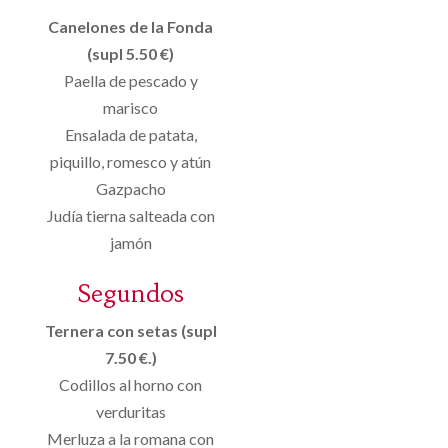
Canelones de la Fonda
(supl 5.50 €)
Paella de pescado y
marisco
Ensalada de patata,
piquillo, romesco y atún
Gazpacho
Judía tierna salteada con
jamón
Segundos
Ternera con setas (supl
7.50 €.)
Codillos al horno con
verduritas
Merluza a la romana con