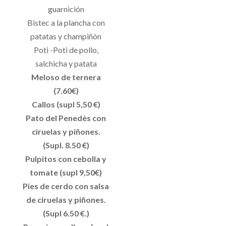
guarnición
Bistec a la plancha con
patatas y champiñón
Poti -Poti de pollo,
salchicha y patata
Meloso de ternera
(7.60€)
Callos (supl 5,50 €)
Pato del Penedès con
ciruelas y piñones.
(Supl. 8.50 €)
Pulpitos con cebolla y
tomate (supl 9,50€)
Pies de cerdo con salsa
de ciruelas y piñones.
(Supl 6.50 €.)