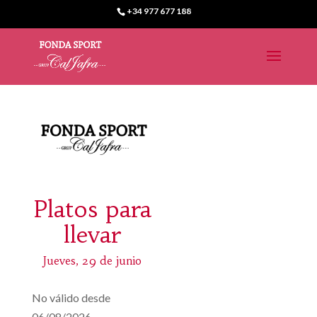
+34 977 677 188
Platos para
llevar
Jueves, 29 de junio
No válido desde
06/08/2026