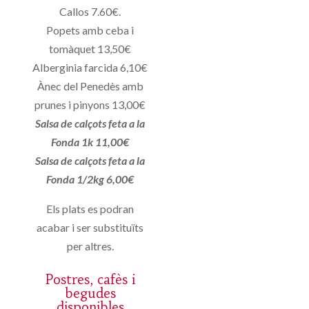
Callos 7.60€.
Popets amb ceba i
tomàquet 13,50€
Alberginia farcida 6,10€
Ànec del Penedès amb
prunes i pinyons 13,00€
Salsa de calçots feta a la
Fonda 1k 11,00€
Salsa de calçots feta a la
Fonda 1/2kg 6,00€
Els plats es podran
acabar i ser substituïts
per altres.
Postres, cafès i
begudes
disponibles