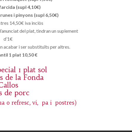
farcida (supl 4,10€)
unes i pinyons (supl 6,50€)
stres 14,50€ iva inclòs
 l’anunciat del plat, tindran un suplement
d’1€
 acabar i ser substituïts per altres.
til 1 plat 10,50 €
cial 1 plat sol
s de la Fonda
Callos
s de porc
a o refresc, vi, pa i postres)