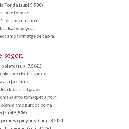
la Fonda (supl 5.50€)
de peix i marisc
èsols amb ou potxé
b salsa bolonyesa
secs amb formatge de cabra
e segon
bolets (supl 7.50€.)
ginia amb ricotta i pesto
a a la jardinera
des de carn i al gratèn
 romana amb tomàquet al forn
la planxa amb puré de poma
s (supl 5,50€)
runes i pinyons. (supl. 8.50€)
 i tomàquet (supl 9,50€)