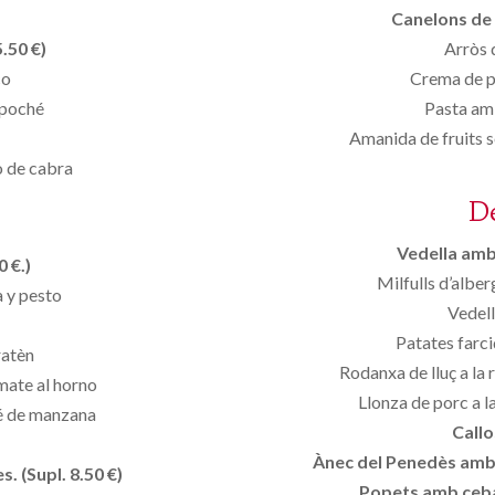
Canelons de 
.50 €)
Arròs 
co
Crema de p
 poché
Pasta am
Amanida de fruits 
o de cabra
D
Vedella amb 
 €.)
Milfulls d’alber
a y pesto
Vedell
Patates farci
ratèn
Rodanxa de lluç a la
mate al horno
Llonza de porc a 
ré de manzana
Callo
Ànec del Penedès amb p
. (Supl. 8.50 €)
Popets amb ceba