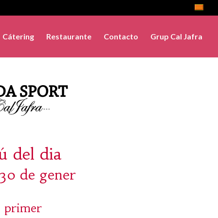
Cátering
Restaurante
Contacto
Grup Cal Jafra
 del dia
 30 de gener
 primer