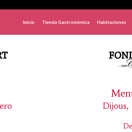
Inicio
Tienda Gastronómica
Habitaciones
Menú
nero
Dijous,
De