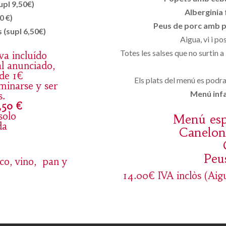
upl 9,50€)
Alberginia 
0 €)
Peus de porc amb pr
 (supl 6,50€)
Aigua, vi i po
Totes les salses que no surtin a
va incluído
al anunciado,
de 1€
Els plats del menú es podran
minarse y ser
Menú infan
s.
,50 €
solo
Menú espe
da
Canelon
Peu
sco, vino, pan y
14.00€ IVA inclòs (Aigu