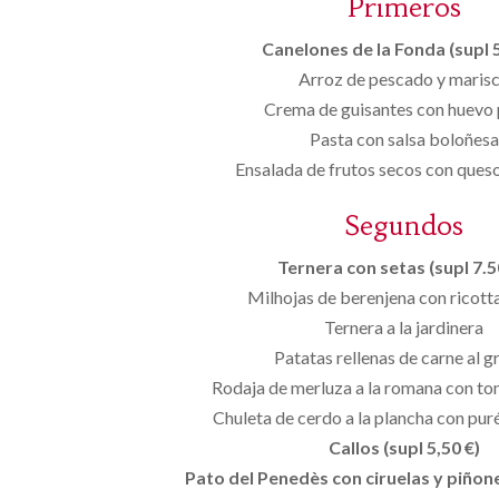
Primeros
Canelones de la Fonda (supl 5
Arroz de pescado y maris
Crema de guisantes con huevo
Pasta con salsa boloñesa
Ensalada de frutos secos con ques
Segundos
Ternera con setas (supl 7.50
Milhojas de berenjena con ricott
Ternera a la jardinera
Patatas rellenas de carne al g
Rodaja de merluza a la romana con to
Chuleta de cerdo a la plancha con pu
Callos (supl 5,50 €)
Pato del Penedès con ciruelas y piñones