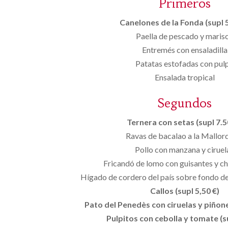
Primeros
Canelones de la Fonda (supl 5
Paella de pescado y maris
Entremés con ensaladilla
Patatas estofadas con pul
Ensalada tropical
Segundos
Ternera con setas (supl 7.50
Ravas de bacalao a la Mallor
Pollo con manzana y ciruel
Fricandó de lomo con guisantes y 
Hígado de cordero del país sobre fondo de
Callos (supl 5,50 €)
Pato del Penedès con ciruelas y piñones
Pulpitos con cebolla y tomate (s