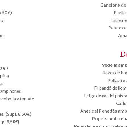
Canelons de 
.50 €)
Paella 
co
Entremès
Patates 
po
Aman
D
Vedella amb 
 €.)
Raves de bac
quina
Pollastre
as
Fricandó de llom
champiñones
Fetge de xai del país 
 cebolla y tomate
Callo
Ànec del Penedès amb p
. (Supl. 8.50 €)
Popets amb ceba
upl 9,50€)
Peus de porc amb salseta 