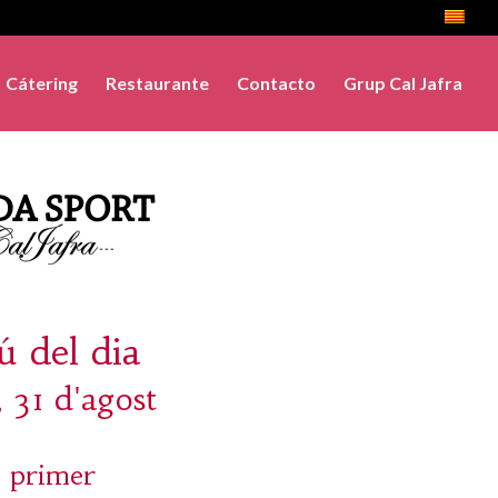
Cátering
Restaurante
Contacto
Grup Cal Jafra
 del dia
, 31 d'agost
 primer