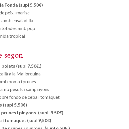
la Fonda (supl 5.50€)
de peix i marisc
 amb ensaladilla
estofades amb pop
ida tropical
e segon
bolets (supl 7.50€.)
allà a la Mallorquina
 amb poma i prunes
 amb pèsols i xampinyons
sobre fondo de ceba i tomàquet
s (supl 5,50€)
runes i pinyons. (supl. 8.50€)
 i tomàquet (supl 9,50€)
de prunes i pinyons. (supl 6.50€.)