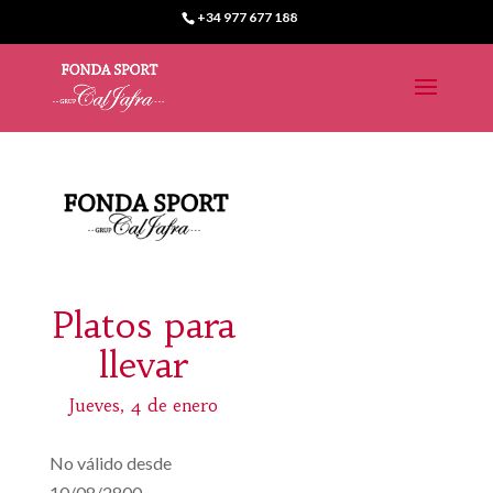
+34 977 677 188
Platos para
llevar
Jueves, 4 de enero
No válido desde
10/08/2800