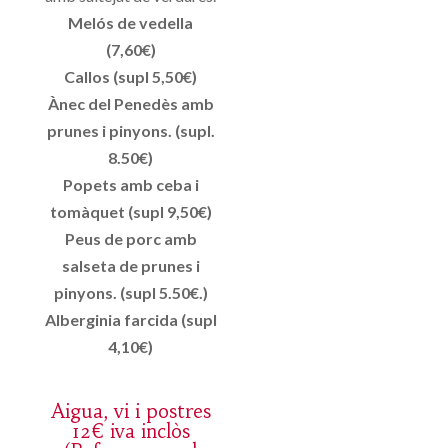
Melós de vedella
(7,60€)
Callos (supl 5,50€)
Ànec del Penedès amb
prunes i pinyons. (supl.
8.50€)
Popets amb ceba i
tomàquet (supl 9,50€)
Peus de porc amb
salseta de prunes i
pinyons. (supl 5.50€.)
Alberginia farcida (supl
4,10€)
Aigua, vi i postres
12€ iva inclòs