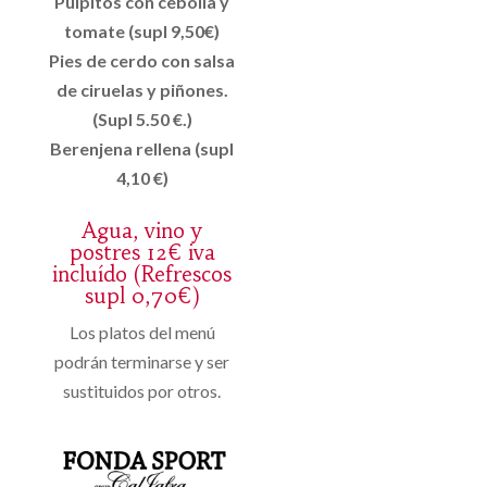
Pulpitos con cebolla y
tomate (supl 9,50€)
Pies de cerdo con salsa
de ciruelas y piñones.
(Supl 5.50 €.)
Berenjena rellena (supl
4,10 €)
Agua, vino y
postres 12€ iva
incluído (Refrescos
supl 0,70€)
Los platos del menú
podrán terminarse y ser
sustituidos por otros.