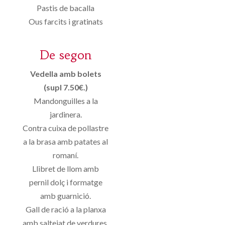
Pastis de bacalla
Ous farcits i gratinats
De segon
Vedella amb bolets
(supl 7.50€.)
Mandonguilles a la
jardinera.
Contra cuixa de pollastre
a la brasa amb patates al
romaní.
Llibret de llom amb
pernil dolç i formatge
amb guarnició.
Gall de ració a la planxa
amb saltejat de verdures.