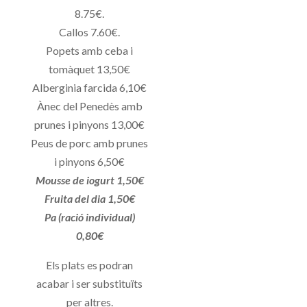
8.75€.
Callos 7.60€.
Popets amb ceba i
tomàquet 13,50€
Alberginia farcida 6,10€
Ànec del Penedès amb
prunes i pinyons 13,00€
Peus de porc amb prunes
i pinyons 6,50€
Mousse de iogurt 1,50€
Fruita del dia 1,50€
Pa (ració individual)
0,80€
Els plats es podran
acabar i ser substituïts
per altres.