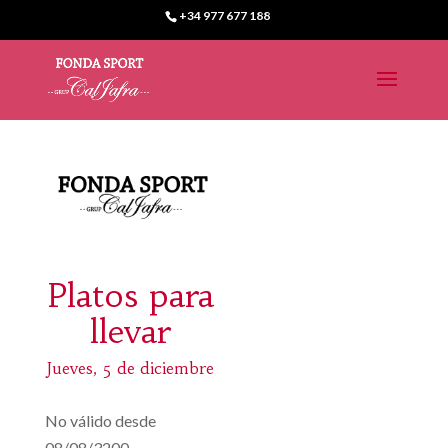
+34 977 677 188
Platos para
llevar
Jueves, 5 de diciembre
No válido desde
08/08/3200