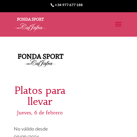
+34 977 677 188
Platos para
llevar
Jueves, 6 de febrero
No válido desde
09/08/2026