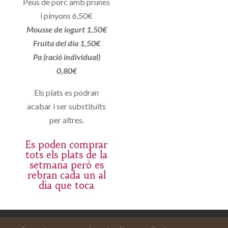
Peus de porc amb prunes
i pinyons 6,50€
Mousse de iogurt 1,50€
Fruita del dia 1,50€
Pa (ració individual)
0,80€
Els plats es podran
acabar i ser substituïts
per altres.
Es poden comprar
tots els plats de la
setmana però es
rebran cada un al
dia que toca
Aviso legal
Carrito
Mi cuenta