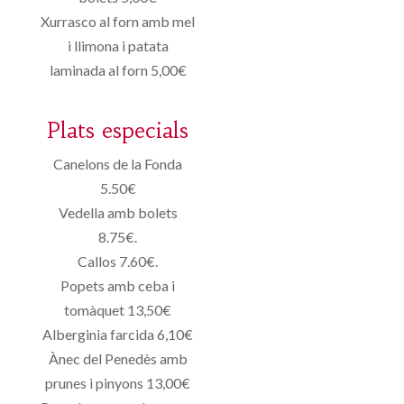
Xurrasco al forn amb mel
i llimona i patata
laminada al forn 5,00€
Plats especials
Canelons de la Fonda
5.50€
Vedella amb bolets
8.75€.
Callos 7.60€.
Popets amb ceba i
tomàquet 13,50€
Alberginia farcida 6,10€
Ànec del Penedès amb
prunes i pinyons 13,00€