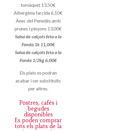
tomàquet 13,50€
Alberginia farcida 6,10€
Ànec del Penedès amb
prunes i pinyons 13,00€
Salsa de calçots feta a la
Fonda 1k 11,00€
Salsa de calçots feta a la
Fonda 1/2kg 6,00€
Els plats es podran
acabar i ser substituïts
per altres.
Postres, cafès i
begudes
disponibles
Es poden comprar
tots els plats de la