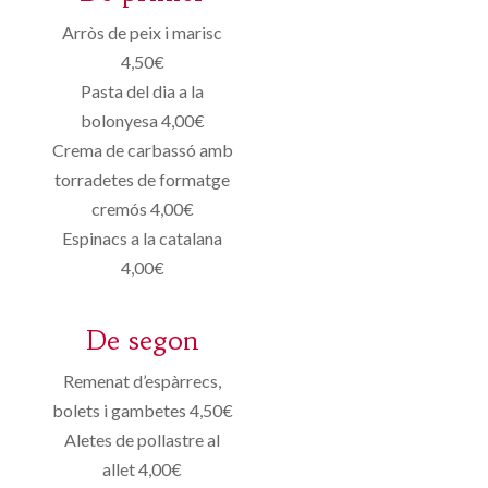
Arròs de peix i marisc
4,50€
Pasta del dia a la
bolonyesa 4,00€
Crema de carbassó amb
torradetes de formatge
cremós 4,00€
Espinacs a la catalana
4,00€
De segon
Remenat d’espàrrecs,
bolets i gambetes 4,50€
Aletes de pollastre al
allet 4,00€