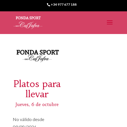
+34 977 677 188
Platos para
llevar
Jueves, 6 de octubre
No válido desde
09/08/2026