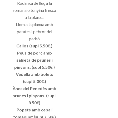
Rodanxa de lluç a la
romana o tonyina fresca
a la planxa.
Llom a la planxa amb
patates i pebrot del
padró
Callos (supl 5.50€.)
Peus de porc amb
salseta de prunes i
pinyons. (supl 5.50€.)
Vedella amb bolets
(supl 5.00€.)
Ànec del Penedès amb
prunes i pinyons. (supl.
8.50€)
Popets amb ceba i
tomàquet (supl 7.50€)