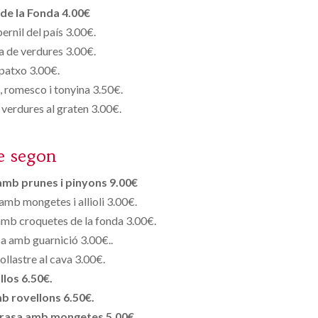
de la Fonda 4.00€
ernil del país 3.00€.
 de verdures 3.00€.
patxo 3.00€.
s, romesco i tonyina 3.50€.
 verdures al graten 3.00€.
e segon
amb prunes i pinyons 9.00€
 amb mongetes i allioli 3.00€.
 amb croquetes de la fonda 3.00€.
sa amb guarnició 3.00€..
ollastre al cava 3.00€.
llos 6.50€.
b rovellons 6.50€.
 brasa amb mongetes 5.00€.