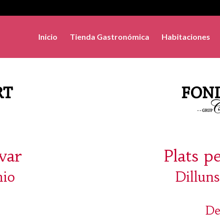
Inicio
Tienda Gastronómica
Habitaciones
evar
Plats p
nio
Dilluns
De