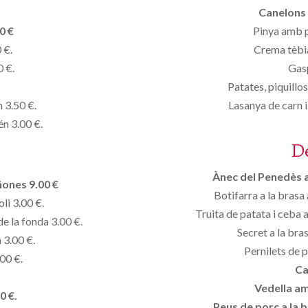
Canelons 
0 €
Pinya amb p
 €.
Crema tèbia
0 €.
Gas
Patates, piquillo
n 3.50 €.
Lasanya de carn i
én 3.00 €.
D
Ànec del Penedès 
ñones 9.00 €
Botifarra a la brasa
oli 3.00 €.
Truita de patata i ceba
de la fonda 3.00 €.
Secret a la bra
 3.00 €.
Pernilets de p
00 €.
Ca
Vedella am
0 €.
Peus de porc a la