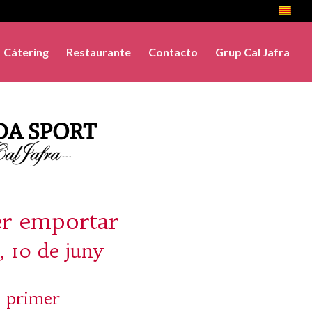
Cátering
Restaurante
Contacto
Grup Cal Jafra
er emportar
, 10 de juny
 primer