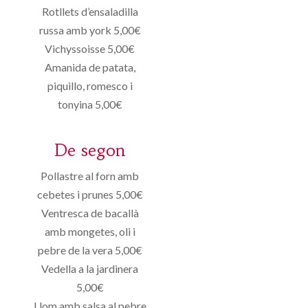
Rotllets d’ensaladilla
russa amb york 5,00€
Vichyssoisse 5,00€
Amanida de patata,
piquillo, romesco i
tonyina 5,00€
De segon
Pollastre al forn amb
cebetes i prunes 5,00€
Ventresca de bacallà
amb mongetes, oli i
pebre de la vera 5,00€
Vedella a la jardinera
5,00€
Llom amb salsa al pebre