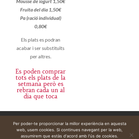
Mousse de iogurt 1,50€
Fruita del dia 1,50€
Pa (ració individual)
0,80€
Els plats es podran
acabar i ser substituïts
per altres.
Es poden comprar
tots els plats de la
setmana però es
rebran cada un al
dia que toca
Aviso legal
Carrito
Mi cuenta
Per poder-te proporcionar la millor experiència en aquesta
web, usem cookies. Si continues navegant per la web,
assumirem que estàs d'acord amb l'ús de cookies.