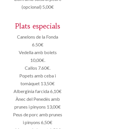
(opcional) 5,00€
Plats especials
Canelons de la Fonda
6.50€
Vedella amb bolets
10,00€.
Callos 7.60€.
Popets amb ceba i
tomàquet 13,50€
Alberginia farcida 6,10€
Ànec del Penedès amb
prunes i pinyons 13,00€
Peus de porc amb prunes
i pinyons 6,50€