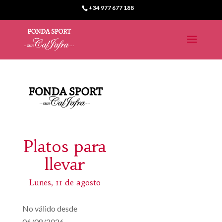
+34 977 677 188
Platos para
llevar
Lunes, 11 de agosto
No válido desde
06/08/2026