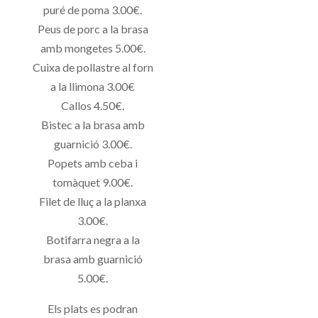
puré de poma 3.00€.
Peus de porc a la brasa
amb mongetes 5.00€.
Cuixa de pollastre al forn
a la llimona 3.00€
Callos 4.50€.
Bistec a la brasa amb
guarnició 3.00€.
Popets amb ceba i
tomàquet 9.00€.
Filet de lluç a la planxa
3.00€.
Botifarra negra a la
brasa amb guarnició
5.00€.
Els plats es podran