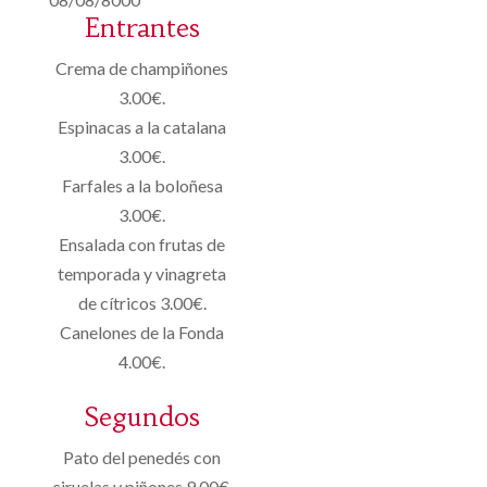
Entrantes
Crema de champiñones
3.00€.
Espinacas a la catalana
3.00€.
Farfales a la boloñesa
3.00€.
Ensalada con frutas de
temporada y vinagreta
de cítricos 3.00€.
Canelones de la Fonda
4.00€.
Segundos
Pato del penedés con
ciruelas y piñones 9.00€.