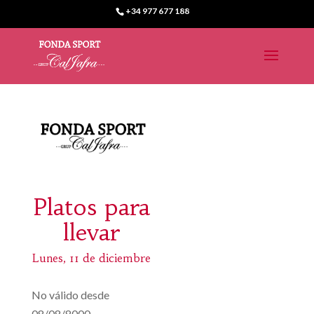
+34 977 677 188
Platos para
llevar
Lunes, 11 de diciembre
No válido desde
08/08/8000