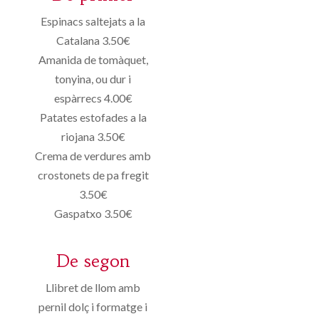
Espinacs saltejats a la
Catalana 3.50€
Amanida de tomàquet,
tonyina, ou dur i
espàrrecs 4.00€
Patates estofades a la
riojana 3.50€
Crema de verdures amb
crostonets de pa fregit
3.50€
Gaspatxo 3.50€
De segon
Llibret de llom amb
pernil dolç i formatge i