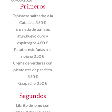
Primeros
Espinacas salteadas a la
Catalana 3.50 €
Ensalada de tomate,
atún, huevo duro y
espárragos 4.00 €
Patatas estofadas a la
riojana 3.50 €
Crema de verduras con
picatostes de pan frito
3.50 €
Gazpacho 3.50 €
Segundos
Librito de lomo con
jamón dulce y queso y