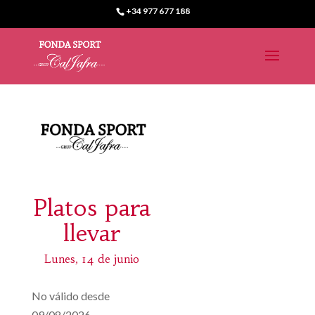
+34 977 677 188
Platos para
llevar
Lunes, 14 de junio
No válido desde
09/08/2026