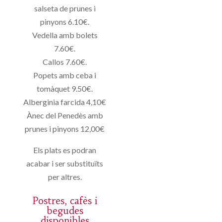
salseta de prunes i
pinyons 6.10€.
Vedella amb bolets
7.60€.
Callos 7.60€.
Popets amb ceba i
tomàquet 9.50€.
Alberginia farcida 4,10€
Ànec del Penedès amb
prunes i pinyons 12,00€
Els plats es podran
acabar i ser substituïts
per altres.
Postres, cafès i
begudes
disponibles