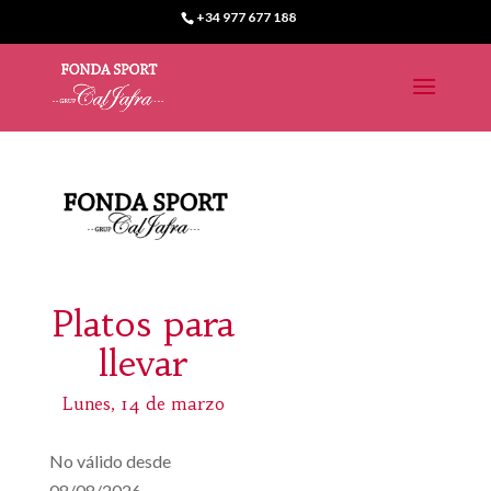
+34 977 677 188
Platos para
llevar
Lunes, 14 de marzo
No válido desde
08/08/2026