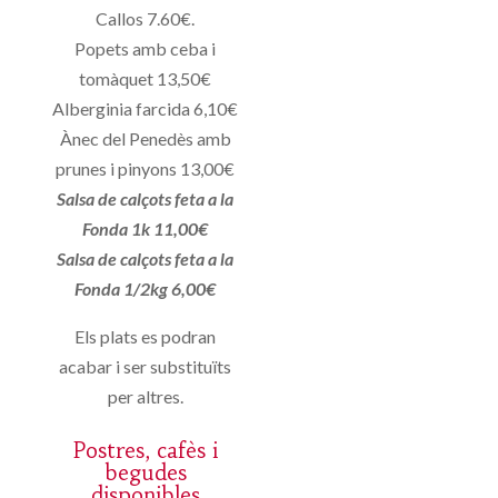
Callos 7.60€.
Popets amb ceba i
tomàquet 13,50€
Alberginia farcida 6,10€
Ànec del Penedès amb
prunes i pinyons 13,00€
Salsa de calçots feta a la
Fonda 1k 11,00€
Salsa de calçots feta a la
Fonda 1/2kg 6,00€
Els plats es podran
acabar i ser substituïts
per altres.
Postres, cafès i
begudes
disponibles