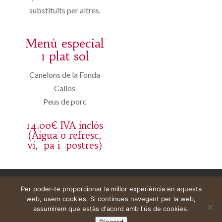
substituïts per altres.
Menú especial
1 plat sol
Canelons de la Fonda
Callos
Peus de porc
14.00€ IVA inclòs
(Aigua o refresc,
vi, pa i postres)
Aviso legal
Carrito
Mi cuenta
Per poder-te proporcionar la millor experiència en aquesta
web, usem cookies. Si continues navegant per la web,
assumirem que estàs d'acord amb l'ús de cookies.