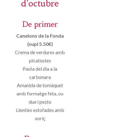
d'octubre
De primer
Canelons de la Fonda
(supl 5.50€)
Crema de verdures amb
picatostes
Pasta del dia a la
carbonara
Amanida de tomàquet
amb formatge feta, ou
due i pesto
Llenties estofades amb
xoriç