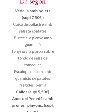
De segon
Vedella amb bolets
(supl 7.50€.)
Cuixa de pollastre amb
salseta i patates
Bistec a la planxa amb
guarnició
Tonyina a la planxa sobre
fondo de salsa de
tomaquet
Escalopa de llom amb
guarnició de patates
fregides i xerris
Callos (supl 5,50€)
Ànec del Penedès amb
prunes i pinyons. (supl.
8.50€)