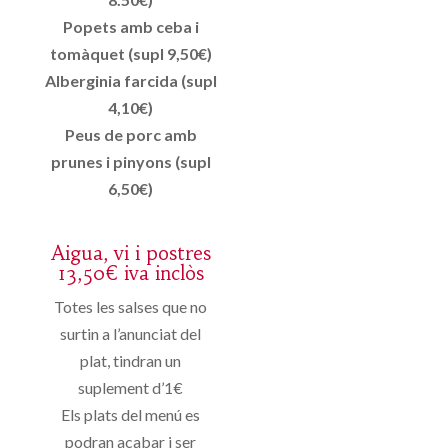
Popets amb ceba i
tomàquet (supl 9,50€)
Alberginia farcida (supl
4,10€)
Peus de porc amb
prunes i pinyons (supl
6,50€)
Aigua, vi i postres
13,50€ iva inclòs
Totes les salses que no
surtin a l’anunciat del
plat, tindran un
suplement d’1€
Els plats del menú es
podran acabar i ser