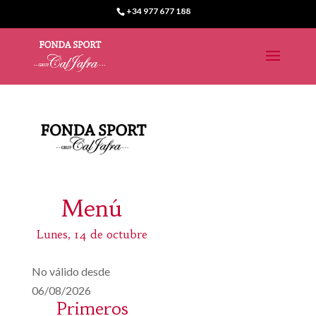
+34 977 677 188
Menú
Lunes, 14 de octubre
No válido desde
06/08/2026
Primeros