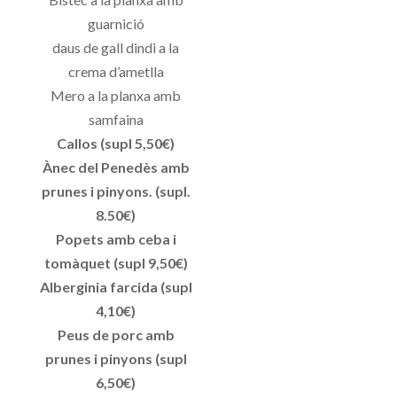
guarnició
daus de gall dindi a la
crema d’ametlla
Mero a la planxa amb
samfaina
Callos (supl 5,50€)
Ànec del Penedès amb
prunes i pinyons. (supl.
8.50€)
Popets amb ceba i
tomàquet (supl 9,50€)
Alberginia farcida (supl
4,10€)
Peus de porc amb
prunes i pinyons (supl
6,50€)