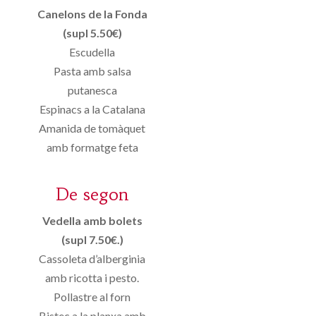
Canelons de la Fonda
(supl 5.50€)
Escudella
Pasta amb salsa
putanesca
Espinacs a la Catalana
Amanida de tomàquet
amb formatge feta
De segon
Vedella amb bolets
(supl 7.50€.)
Cassoleta d’alberginia
amb ricotta i pesto.
Pollastre al forn
Bistec a la planxa amb