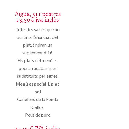
Aigua, vi i postres
13,50€ iva inclòs
Totes les salses que no
surtin a l’anunciat del
plat, tindran un
suplement d’1€
Els plats del menú es
podran acabar i ser
substituïts per altres.
Menú especial 1 plat
sol
Canelons de la Fonda
Callos
Peus de porc
14.00€ IVA inclòs