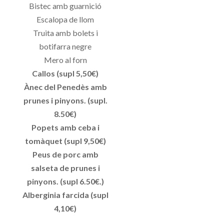
Bistec amb guarnició
Escalopa de llom
Truita amb bolets i
botifarra negre
Mero al forn
Callos (supl 5,50€)
Ànec del Penedès amb
prunes i pinyons. (supl.
8.50€)
Popets amb ceba i
tomàquet (supl 9,50€)
Peus de porc amb
salseta de prunes i
pinyons. (supl 6.50€.)
Alberginia farcida (supl
4,10€)