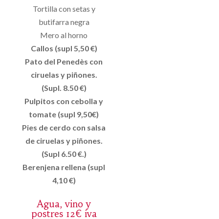
Tortilla con setas y
butifarra negra
Mero al horno
Callos (supl 5,50 €)
Pato del Penedès con
ciruelas y piñones.
(Supl. 8.50 €)
Pulpitos con cebolla y
tomate (supl 9,50€)
Pies de cerdo con salsa
de ciruelas y piñones.
(Supl 6.50 €.)
Berenjena rellena (supl
4,10 €)
Agua, vino y
postres 12€ iva