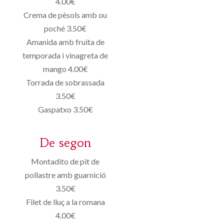
4.00€
Crema de pèsols amb ou
poché 3.50€
Amanida amb fruita de
temporada i vinagreta de
mango 4.00€
Torrada de sobrassada
3.50€
Gaspatxo 3.50€
De segon
Montadito de pit de
pollastre amb guarnició
3.50€
Filet de lluç a la romana
4.00€