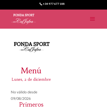
+34 977 677 188
Menú
Lunes, 2 de diciembre
No válido desde
09/08/2026
Primeros