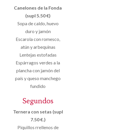
Canelones de la Fonda
(supl 5.50 €)
Sopa de caldo, huevo
duro y jamón
Escarola con romesco,
atún y arbequinas
Lentejas estofadas
Espárragos verdes a la
plancha con jamón del
país y queso manchego
fundido
Segundos
Ternera con setas (supl
7.50 €.)
Piquillos rrellenos de