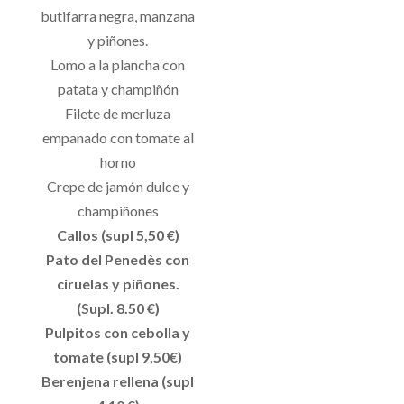
butifarra negra, manzana
y piñones.
Lomo a la plancha con
patata y champiñón
Filete de merluza
empanado con tomate al
horno
Crepe de jamón dulce y
champiñones
Callos (supl 5,50 €)
Pato del Penedès con
ciruelas y piñones.
(Supl. 8.50 €)
Pulpitos con cebolla y
tomate (supl 9,50€)
Berenjena rellena (supl