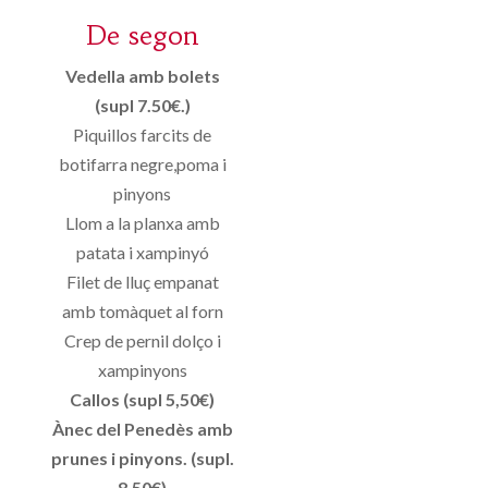
De segon
Vedella amb bolets
(supl 7.50€.)
Piquillos farcits de
botifarra negre,poma i
pinyons
Llom a la planxa amb
patata i xampinyó
Filet de lluç empanat
amb tomàquet al forn
Crep de pernil dolço i
xampinyons
Callos (supl 5,50€)
Ànec del Penedès amb
prunes i pinyons. (supl.
8.50€)