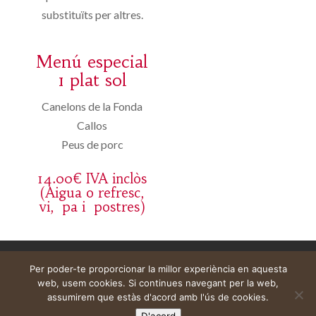
substituïts per altres.
Menú especial
1 plat sol
Canelons de la Fonda
Callos
Peus de porc
14.00€ IVA inclòs
(Aigua o refresc,
vi, pa i postres)
Aviso legal
Carrito
Mi cuenta
Per poder-te proporcionar la millor experiència en aquesta
web, usem cookies. Si continues navegant per la web,
assumirem que estàs d'acord amb l'ús de cookies.