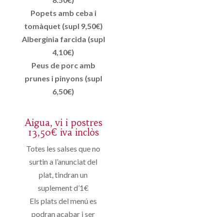
Popets amb ceba i
tomàquet (supl 9,50€)
Alberginia farcida (supl
4,10€)
Peus de porc amb
prunes i pinyons (supl
6,50€)
Aigua, vi i postres
13,50€ iva inclòs
Totes les salses que no
surtin a l’anunciat del
plat, tindran un
suplement d’1€
Els plats del menú es
podran acabar i ser