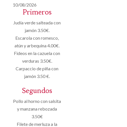
10/08/2026
Primeros
Judía verde salteada con
jamón 3.50€.
Escarola con romesco,
atún y arbequina 4.00€.
Fideos en la cazuela con
verduras 3.50€.
Carpaccio de piña con
jamón 3.50 €.
Segundos
Pollo al horno con salsita
y manzana rebozada
3.50€
Filete de merluza a la