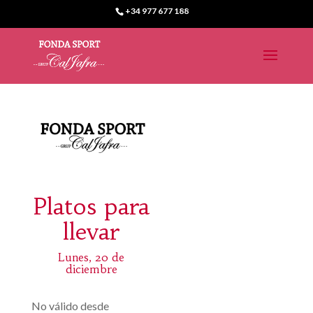
+34 977 677 188
Platos para
llevar
Lunes, 20 de
diciembre
No válido desde