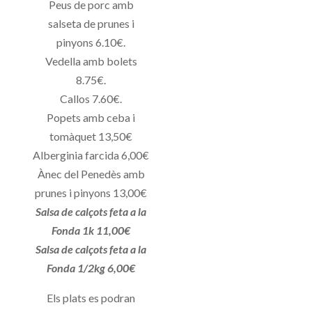
Peus de porc amb
salseta de prunes i
pinyons 6.10€.
Vedella amb bolets
8.75€.
Callos 7.60€.
Popets amb ceba i
tomàquet 13,50€
Alberginia farcida 6,00€
Ànec del Penedès amb
prunes i pinyons 13,00€
Salsa de calçots feta a la
Fonda 1k 11,00€
Salsa de calçots feta a la
Fonda 1/2kg 6,00€
Els plats es podran