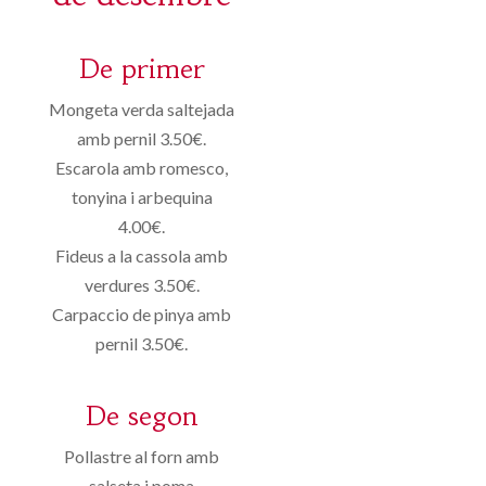
De primer
Mongeta verda saltejada
amb pernil 3.50€.
Escarola amb romesco,
tonyina i arbequina
4.00€.
Fideus a la cassola amb
verdures 3.50€.
Carpaccio de pinya amb
pernil 3.50€.
De segon
Pollastre al forn amb
salseta i poma