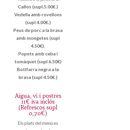
Callos (supl.5.00€.)
Vedella amb rovellons
(supl 4.00€.)
Peus de porc a la brasa
amb mongetes (supl
4.50€).
Popets amb ceba i
tomàquet (supl 6.50€)
Botifarra negra a la
brasa (supl 4.50€.)
Aigua, vi i postres
11€ iva inclòs
(Refrescos supl
0,70€)
Els plats del menú es