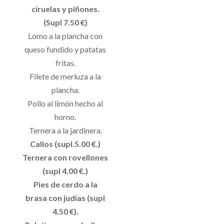
ciruelas y piñones.
(Supl 7.50 €)
Lomo a la plancha con
queso fundido y patatas
fritas.
Filete de merluza a la
plancha.
Pollo al limón hecho al
horno.
Ternera a la jardinera.
Callos (supl.5.00 €.)
Ternera con rovellones
(supl 4.00 €.)
Pies de cerdo a la
brasa con judías (supl
4.50 €).