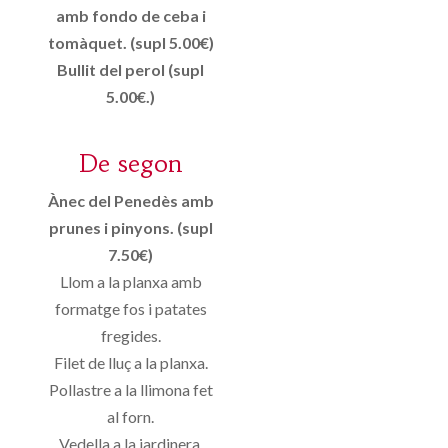
amb fondo de ceba i
tomàquet. (supl 5.00€)
Bullit del perol (supl
5.00€.)
De segon
Ànec del Penedès amb
prunes i pinyons. (supl
7.50€)
Llom a la planxa amb
formatge fos i patates
fregides.
Filet de lluç a la planxa.
Pollastre a la llimona fet
al forn.
Vedella a la jardinera.