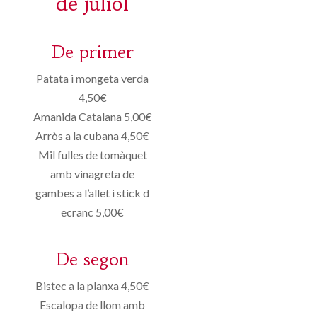
de juliol
De primer
Patata i mongeta verda
4,50€
Amanida Catalana 5,00€
Arròs a la cubana 4,50€
Mil fulles de tomàquet
amb vinagreta de
gambes a l’allet i stick d
ecranc 5,00€
De segon
Bistec a la planxa 4,50€
Escalopa de llom amb