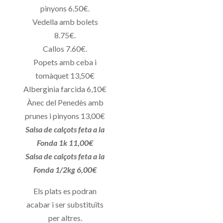
pinyons 6.50€.
Vedella amb bolets
8.75€.
Callos 7.60€.
Popets amb ceba i
tomàquet 13,50€
Alberginia farcida 6,10€
Ànec del Penedès amb
prunes i pinyons 13,00€
Salsa de calçots feta a la
Fonda 1k 11,00€
Salsa de calçots feta a la
Fonda 1/2kg 6,00€
Els plats es podran
acabar i ser substituïts
per altres.