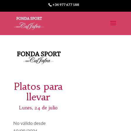
+34 977 677 188
Platos para
llevar
Lunes, 24 de julio
No válido desde
10/08/2026