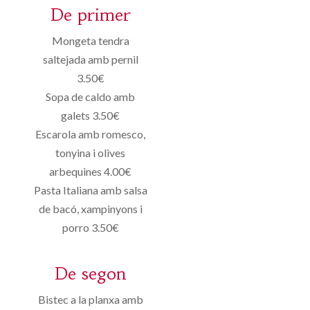
De primer
Mongeta tendra
saltejada amb pernil
3.50€
Sopa de caldo amb
galets 3.50€
Escarola amb romesco,
tonyina i olives
arbequines 4.00€
Pasta Italiana amb salsa
de bacó, xampinyons i
porro 3.50€
De segon
Bistec a la planxa amb