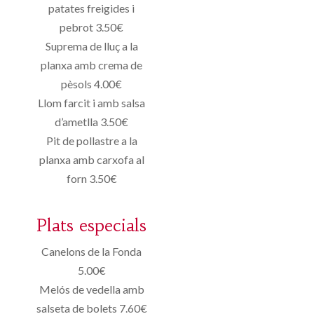
patates freigides i
pebrot 3.50€
Suprema de lluç a la
planxa amb crema de
pèsols 4.00€
Llom farcit i amb salsa
d’ametlla 3.50€
Pit de pollastre a la
planxa amb carxofa al
forn 3.50€
Plats especials
Canelons de la Fonda
5.00€
Melós de vedella amb
salseta de bolets 7.60€