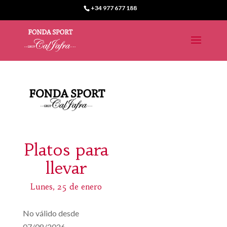
+34 977 677 188
Platos para
llevar
Lunes, 25 de enero
No válido desde
07/08/2026