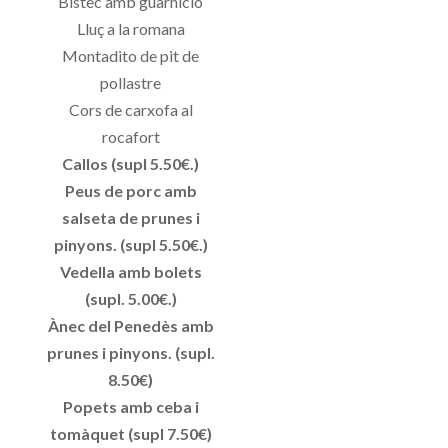
Bistec amb guarnició
Lluç a la romana
Montadito de pit de
pollastre
Cors de carxofa al
rocafort
Callos (supl 5.50€.)
Peus de porc amb
salseta de prunes i
pinyons. (supl 5.50€.)
Vedella amb bolets
(supl. 5.00€.)
Ànec del Penedès amb
prunes i pinyons. (supl.
8.50€)
Popets amb ceba i
tomàquet (supl 7.50€)