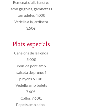
Remenat d’alls tendres
amb gírgoles, gambetes i
torradetes 4.00€
Vedella a la jardinera
3.50€.
Plats especials
Canelons de la Fonda
5.00€
Peus de porc amb
salseta de prunes i
pinyons 6.10€.
Vedella amb bolets
7.60€.
Callos 7.60€.
Popets amb ceba i