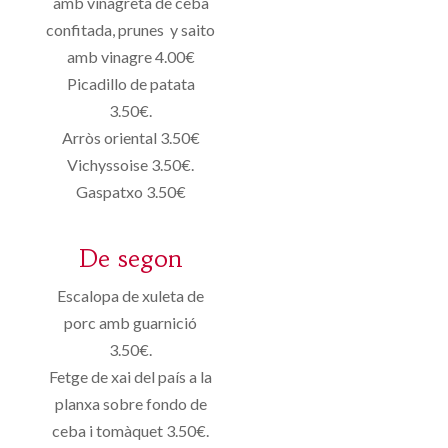
amb vinagreta de ceba
confitada, prunes y saito
amb vinagre 4.00€
Picadillo de patata
3.50€.
Arròs oriental 3.50€
Vichyssoise 3.50€.
Gaspatxo 3.50€
De segon
Escalopa de xuleta de
porc amb guarnició
3.50€.
Fetge de xai del país a la
planxa sobre fondo de
ceba i tomàquet 3.50€.