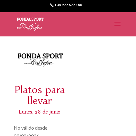
+34 977 677 188
Platos para
llevar
Lunes, 28 de junio
No válido desde
09/08/2026