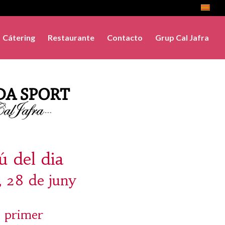
Cátering
Restaurante
Contacto
Grup Cal Jafra
 del dia
, 28 de juny
 primer