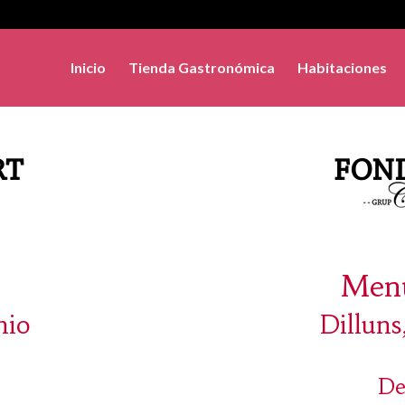
Inicio
Tienda Gastronómica
Habitaciones
Menú
nio
Dilluns
De