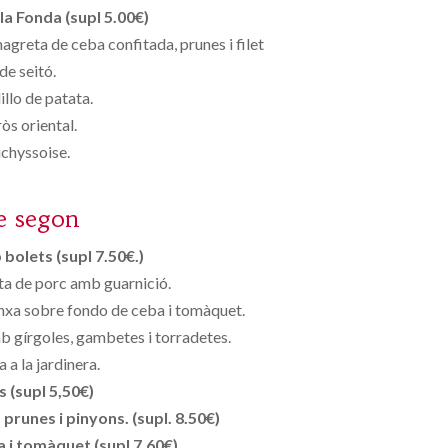
la Fonda (supl 5.00€)
agreta de ceba confitada, prunes i filet
de seitó.
illo de patata.
òs oriental.
chyssoise.
e segon
bolets (supl 7.50€.)
ta de porc amb guarnició.
lanxa sobre fondo de ceba i tomàquet.
b gírgoles, gambetes i torradetes.
 a la jardinera.
s (supl 5,50€)
runes i pinyons. (supl. 8.50€)
 i tomàquet (supl 7,60€)