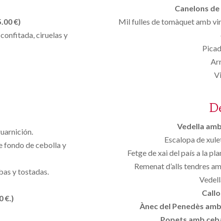
Canelons de 
.00 €)
Mil fulles de tomàquet amb vin
confitada, ciruelas y
Picad
Arr
Vi
D
Vedella amb 
uarnición.
Escalopa de xule
e fondo de cebolla y
Fetge de xai del país a la p
Remenat d’alls tendres am
bas y tostadas.
Vedella
Callo
 €.)
Ànec del Penedès amb p
Popets amb ceba