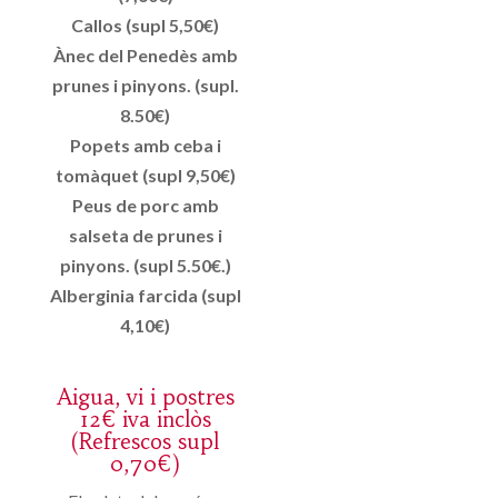
Callos (supl 5,50€)
Ànec del Penedès amb
prunes i pinyons. (supl.
8.50€)
Popets amb ceba i
tomàquet (supl 9,50€)
Peus de porc amb
salseta de prunes i
pinyons. (supl 5.50€.)
Alberginia farcida (supl
4,10€)
Aigua, vi i postres
12€ iva inclòs
(Refrescos supl
0,70€)