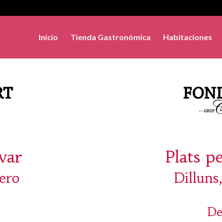
Inicio
Tienda Gastronómica
Habitaciones
evar
Plats p
rero
Dilluns
De