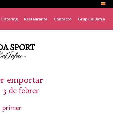
Cátering
Restaurante
Contacto
Grup Cal Jafra
er emportar
, 3 de febrer
 primer