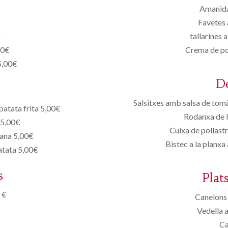
Amanida
Favetes 
€
tallarines 
00€
Crema de po
5,00€
D
Salsitxes amb salsa de tomà
patata frita 5,00€
Rodanxa de l
 5,00€
Cuixa de pollast
zana 5,00€
Bistec a la planx
atata 5,00€
s
Plat
 €
Canelons 
Vedella 
Ca