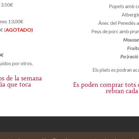
13.50€
Popets amb c
Albergin
ones 13,00€
Ànec del Penedès a
€ (
AGOTADO)
Peus de porc amb prun
Mousse 
Fruit
0€
Pa (ració
uidos por otros.
Els plats es podran aca
os de la semana
día que toca
Es poden comprar tots e
rebran cada