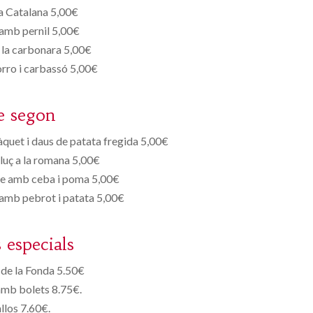
 Catalana 5,00€
amb pernil 5,00€
a la carbonara 5,00€
rro i carbassó 5,00€
e segon
quet i daus de patata fregida 5,00€
luç a la romana 5,00€
re amb ceba i poma 5,00€
a amb pebrot i patata 5,00€
s especials
de la Fonda 5.50€
amb bolets 8.75€.
llos 7.60€.