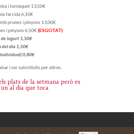
eba i tomàquet 13,50€
ia farcida 6,10€
mb prunes i pinyons 13,00€
es i pinyons 6,50€
(ESGOTAT)
de iogurt 1,50€
a del dia 1,50€
 individual) 0,80€
bar i ser substituïts per altres.
ls plats de la setmana però es
 un al dia que toca