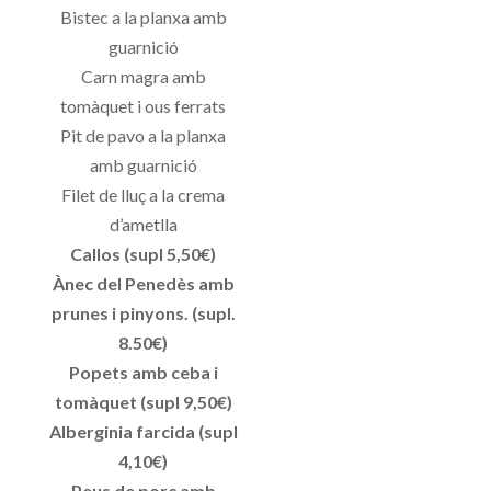
Bistec a la planxa amb
guarnició
Carn magra amb
tomàquet i ous ferrats
Pit de pavo a la planxa
amb guarnició
Filet de lluç a la crema
d’ametlla
Callos (supl 5,50€)
Ànec del Penedès amb
prunes i pinyons. (supl.
8.50€)
Popets amb ceba i
tomàquet (supl 9,50€)
Alberginia farcida (supl
4,10€)
Peus de porc amb