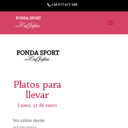
+34 977 677 188
Platos para
llevar
Lunes, 31 de enero
No válido desde
07/08/2026