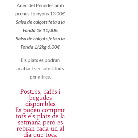
Ànec del Penedès amb
prunes i pinyons 13,00€
Salsa de calçots feta a la
Fonda 1k 11,00€
Salsa de calçots feta a la
Fonda 1/2kg 6,00€
Els plats es podran
acabar i ser substituïts
per altres.
Postres, cafès i
begudes
disponibles
Es poden comprar
tots els plats de la
setmana però es
rebran cada un al
dia que toca