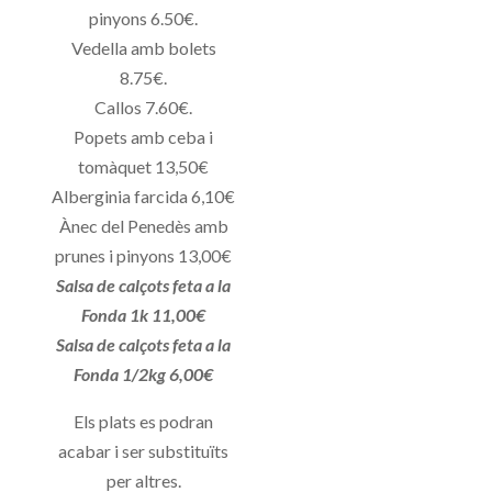
pinyons 6.50€.
Vedella amb bolets
8.75€.
Callos 7.60€.
Popets amb ceba i
tomàquet 13,50€
Alberginia farcida 6,10€
Ànec del Penedès amb
prunes i pinyons 13,00€
Salsa de calçots feta a la
Fonda 1k 11,00€
Salsa de calçots feta a la
Fonda 1/2kg 6,00€
Els plats es podran
acabar i ser substituïts
per altres.