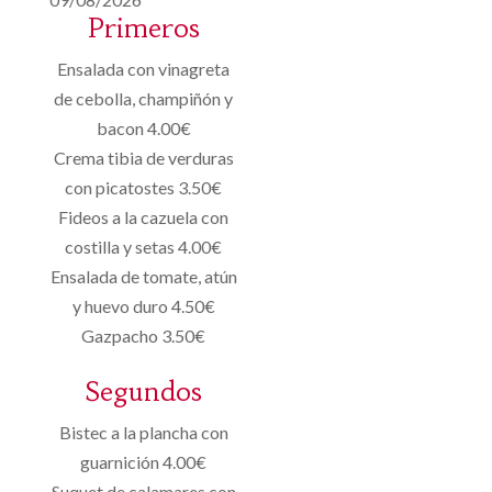
Primeros
Ensalada con vinagreta
de cebolla, champiñón y
bacon 4.00€
Crema tibia de verduras
con picatostes 3.50€
Fideos a la cazuela con
costilla y setas 4.00€
Ensalada de tomate, atún
y huevo duro 4.50€
Gazpacho 3.50€
Segundos
Bistec a la plancha con
guarnición 4.00€
Suquet de calamares con