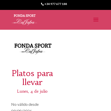
+34 977 677 188
Platos para
llevar
Lunes, 4 de julio
No válido desde
09/08/2026