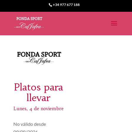
+34 977 677 188
Platos para
llevar
Lunes, 4 de noviembre
No válido desde
09/08/2026