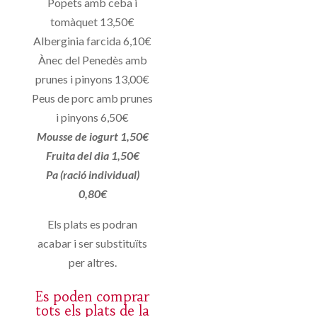
Popets amb ceba i
tomàquet 13,50€
Alberginia farcida 6,10€
Ànec del Penedès amb
prunes i pinyons 13,00€
Peus de porc amb prunes
i pinyons 6,50€
Mousse de iogurt 1,50€
Fruita del dia 1,50€
Pa (ració individual)
0,80€
Els plats es podran
acabar i ser substituïts
per altres.
Es poden comprar
tots els plats de la