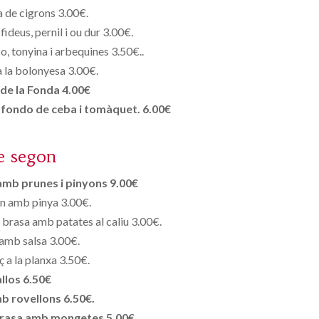
a de cigrons 3.00€.
ideus, pernil i ou dur 3.00€.
 tonyina i arbequines 3.50€..
 la bolonyesa 3.00€.
de la Fonda 4.00€
 fondo de ceba i tomàquet. 6.00€
e segon
amb prunes i pinyons 9.00€
rn amb pinya 3.00€.
a brasa amb patates al caliu 3.00€.
amb salsa 3.00€.
uç a la planxa 3.50€.
llos 6.50€
b rovellons 6.50€.
 brasa amb mongetes 5.00€.