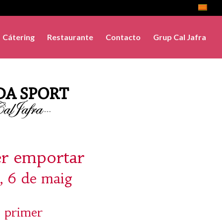
Cátering
Restaurante
Contacto
Grup Cal Jafra
er emportar
s, 6 de maig
 primer