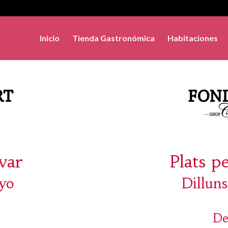
Inicio
Tienda Gastronómica
Habitaciones
evar
Plats p
yo
Dillun
De