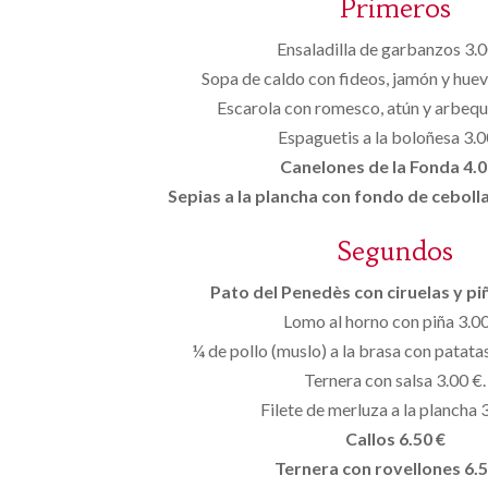
Primeros
Ensaladilla de garbanzos 3.0
Sopa de caldo con fideos, jamón y huev
Escarola con romesco, atún y arbequi
Espaguetis a la boloñesa 3.0
Canelones de la Fonda 4.0
Sepias a la plancha con fondo de cebolla
Segundos
Pato del Penedès con ciruelas y pi
Lomo al horno con piña 3.00
¼ de pollo (muslo) a la brasa con patata
Ternera con salsa 3.00 €.
Filete de merluza a la plancha 3
Callos 6.50 €
Ternera con rovellones 6.5