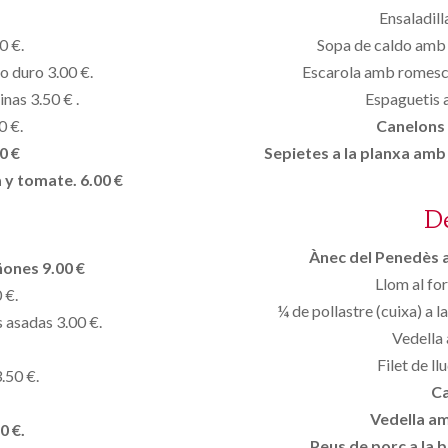
Ensaladill
0 €.
Sopa de caldo amb f
o duro 3.00 €.
Escarola amb romesco,
nas 3.50 € .
Espaguetis a
0 €.
Canelons 
0 €
Sepietes a la planxa amb
 y tomate. 6.00 €
D
Ànec del Penedès 
ñones 9.00 €
Llom al fo
 €.
¼ de pollastre (cuixa) a l
s asadas 3.00 €.
Vedella 
Filet de ll
.50 €.
Ca
Vedella am
0 €.
Peus de porc a la