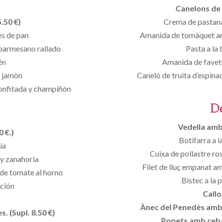
Canelons de 
.50 €)
Crema de pastan
es de pan
Amanida de tomàquet amb
 parmesano rallado
Pasta a la
én
Amanida de favete
e jamòn
Caneló de truita d’espin
confitada y champiñón
D
Vedella amb 
 €.)
Botifarra a 
ía
Cuixa de pollastre ro
 y zanahoria
Filet de lluç empanat a
de tomate al horno
Bistec a la
ición
Callo
Ànec del Penedès amb p
. (Supl. 8.50 €)
Popets amb ceba