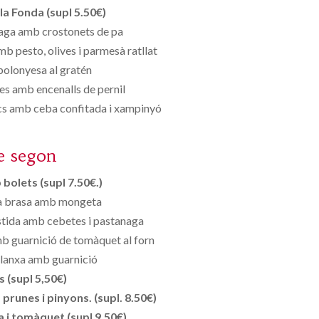
la Fonda (supl 5.50€)
aga amb crostonets de pa
 pesto, olives i parmesà ratllat
 bolonyesa al gratén
s amb encenalls de pernil
acs amb ceba confitada i xampinyó
e segon
bolets (supl 7.50€.)
la brasa amb mongeta
stida amb cebetes i pastanaga
mb guarnició de tomàquet al forn
 planxa amb guarnició
s (supl 5,50€)
runes i pinyons. (supl. 8.50€)
 i tomàquet (supl 9,50€)