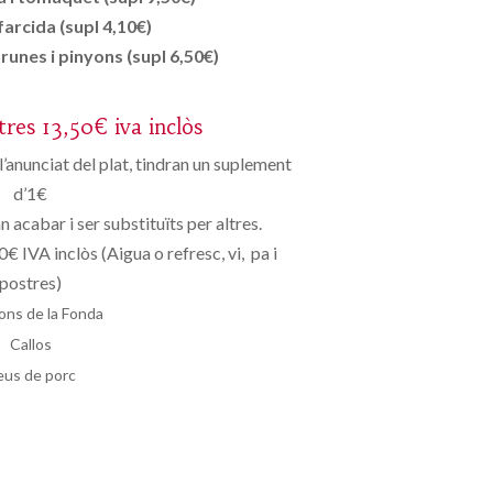
farcida (supl 4,10€)
unes i pinyons (supl 6,50€)
tres 13,50€ iva inclòs
 l’anunciat del plat, tindran un suplement
d’1€
 acabar i ser substituïts per altres.
€ IVA inclòs (Aigua o refresc, vi, pa i
postres)
ons de la Fonda
Callos
eus de porc