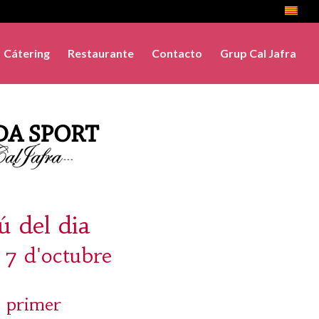
Cátering
Restaurante
Contacto
Grup Cal Jafra
 del dia
, 7 d'octubre
 primer