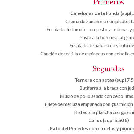
Primeros
Canelones de la Fonda (supl 5
Crema de zanahoria con picatost
Ensalada de tomate con pesto, aceitunas y
Pasta a la boloñesa al grat
Ensalada de habas con viruta d
Canelón de tortilla de espinacas con cebolla 
Segundos
Ternera con setas (supl 7.50
Butifarra a la brasa con jud
Muslo de pollo asado con cebollitas
Filete de merluza empanada con guarnición 
Bistec a la plancha con guarn
Callos (supl 5,50 €)
Pato del Penedès con ciruelas y piñones