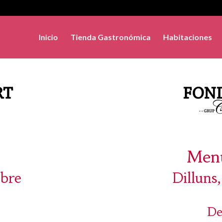
Inicio
Tienda Gastronómica
Habitaciones
Menú
ubre
Dilluns
De