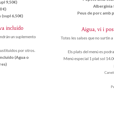
upl 9,50€)
Alberginia 
0 €)
Peus de porc amb pr
 (supl 6,50€)
va incluído
Aigua, vi i pos
tendrán un suplemento
Totes les salses que no surtin a
ustituidos por otros.
Els plats del menú es podran
incluido (Agua o
Menú especial 1 plat sol 14.00
res)
Canel
P